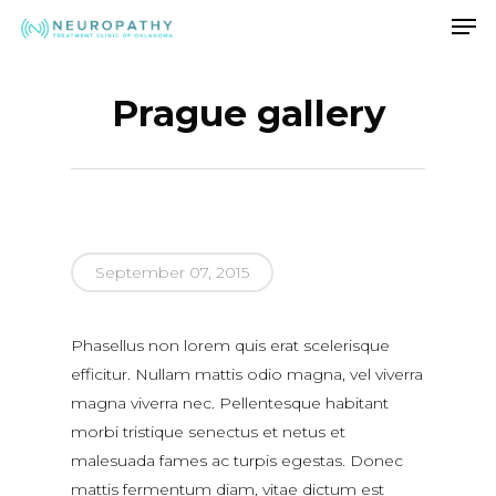
Men
Skip
to
Close
main
Menu
content
Prague gallery
September 07, 2015
Phasellus non lorem quis erat scelerisque
efficitur. Nullam mattis odio magna, vel viverra
magna viverra nec. Pellentesque habitant
morbi tristique senectus et netus et
malesuada fames ac turpis egestas. Donec
mattis fermentum diam, vitae dictum est